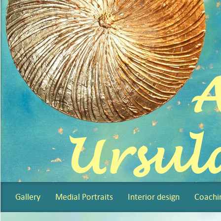
A
Ursul
Gallery
Medial Portraits
Interior design
Coachi